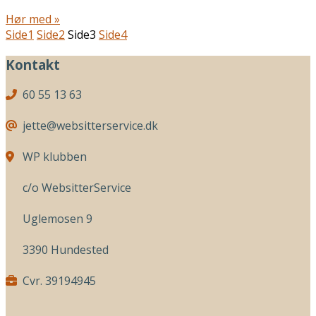
Hør med »
Side
1
Side
2
Side
3
Side
4
Kontakt
60 55 13 63
jette@websitterservice.dk
WP klubben
c/o WebsitterService
Uglemosen 9
3390 Hundested
Cvr. 39194945