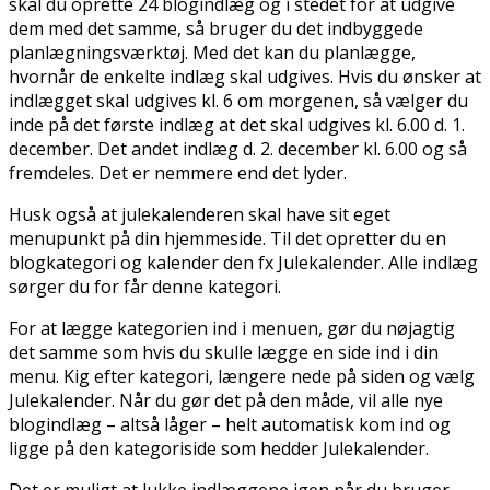
skal du oprette 24 blogindlæg og i stedet for at udgive
dem med det samme, så bruger du det indbyggede
planlægningsværktøj. Med det kan du planlægge,
hvornår de enkelte indlæg skal udgives. Hvis du ønsker at
indlægget skal udgives kl. 6 om morgenen, så vælger du
inde på det første indlæg at det skal udgives kl. 6.00 d. 1.
december. Det andet indlæg d. 2. december kl. 6.00 og så
fremdeles. Det er nemmere end det lyder.
Husk også at julekalenderen skal have sit eget
menupunkt på din hjemmeside. Til det opretter du en
blogkategori og kalender den fx Julekalender. Alle indlæg
sørger du for får denne kategori.
For at lægge kategorien ind i menuen, gør du nøjagtig
det samme som hvis du skulle lægge en side ind i din
menu. Kig efter kategori, længere nede på siden og vælg
Julekalender. Når du gør det på den måde, vil alle nye
blogindlæg – altså låger – helt automatisk kom ind og
ligge på den kategoriside som hedder Julekalender.
Det er muligt at lukke indlæggene igen når du bruger