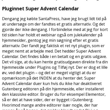
Pluginnet Super Advent Calendar
Dengang jeg købte SantaPress, have jeg brugt lidt tid på
at undersøge om der fandtes et gratis alternativ. Og det
gjorde der ikke dengang. I forbindelse med at jeg for kort
tid siden har holdt et webinar også om julekalender på
hjemmesider, gentog jeg min søgning efter et gratis
alternativ. Der fandt jeg faktisk et ret nyt plugin, som er
meget nemt at arbejde med. Det hedder Super Advent
Calendar. Det findes både i en betalt og en gratis udgave.
Det vil sige, at du kan hente gratisudgaven direkte fra din
hjemmeside under Plugins og Tilføj nyt. Der er dog et lille
øv, ved det plugin – og det er meget vigtigt at du er
opmærksom på det INDEN at du henter det. Super
Advent Calendar duer kun hvis du ikke har deaktiveret
Gutenberg editoren på din hjemmeside, eller installeret
den klassiske editor. Bruger du for eksempel Elementor,
så er det at have sider, der er bygget i Gutenberg.
Hvorimod mange andre editorer især nogle, der har