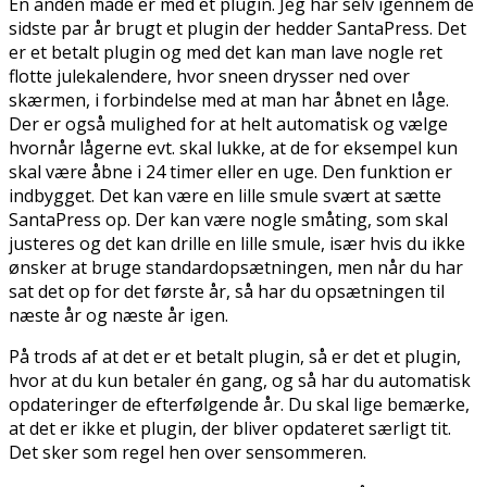
En anden måde er med et plugin. Jeg har selv igennem de
sidste par år brugt et plugin der hedder SantaPress. Det
er et betalt plugin og med det kan man lave nogle ret
flotte julekalendere, hvor sneen drysser ned over
skærmen, i forbindelse med at man har åbnet en låge.
Der er også mulighed for at helt automatisk og vælge
hvornår lågerne evt. skal lukke, at de for eksempel kun
skal være åbne i 24 timer eller en uge. Den funktion er
indbygget. Det kan være en lille smule svært at sætte
SantaPress op. Der kan være nogle småting, som skal
justeres og det kan drille en lille smule, især hvis du ikke
ønsker at bruge standardopsætningen, men når du har
sat det op for det første år, så har du opsætningen til
næste år og næste år igen.
På trods af at det er et betalt plugin, så er det et plugin,
hvor at du kun betaler én gang, og så har du automatisk
opdateringer de efterfølgende år. Du skal lige bemærke,
at det er ikke et plugin, der bliver opdateret særligt tit.
Det sker som regel hen over sensommeren.