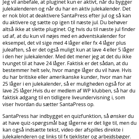
Jeg vil anbefale, at pluginet kun er aktivt, når du bygger
julekalenderen og når du har en aktiv julekalender. Det
er nok blot at deaktivere SantaPress efter jul og så kan
du aktivere og sætte op igen til næste jul. Du behøver
altså ikke at slette pluginet. Og hvis du til næste jul finder
ud af, at du kun vil nøjes med en adventskalender for
eksempel, det vil sige med 4 låger eller fx 4 låger plus
juleaften, så er det også muligt kun at lave 4 eller 5 låger
i den her julekalender. Med det mener jeg at det du ikke
tvunget til at have 24 låger. Faktisk er det sådan, at du
bestemmer helt selv, hvor mange låger du vil have. Hvis
du har britiske eller amerikanske kunder, hvor man har
25 låger i en julekalender, så er muligheden også for at
lave 25 låger.Hvis du er medlem af WP klubben, så har du
faktisk adgang til en tidligere liveundervisning i, som
viser hvordan du sætter SantaPress op.
SantaPress har indbygget en quizfunktion, så ønsker du
at have quiz-spørgsmål bag lågerne er det lige til, men du
kan også indsætte tekst, video der afspilles direkte i
julekalenderen og links til fx tjeklister og arbejdsbøger.