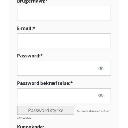
Brugernavn:*
E-mail:*
Password:*
Password bekræftelse:*
Password styrke
Passwords skal være "medium"
eller stærkere
Kuponkode: