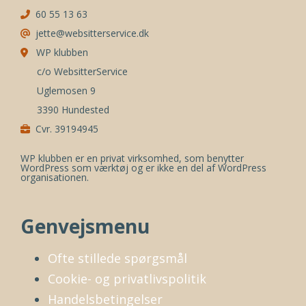
60 55 13 63
jette@websitterservice.dk
WP klubben
c/o WebsitterService
Uglemosen 9
3390 Hundested
Cvr. 39194945
WP klubben er en privat virksomhed, som benytter
WordPress som værktøj og er ikke en del af WordPress
organisationen.
Genvejsmenu
Ofte stillede spørgsmål
Cookie- og privatlivspolitik
Handelsbetingelser