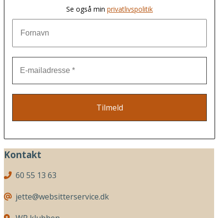
Se også min
privatlivspolitik
Kontakt
60 55 13 63
jette@websitterservice.dk
WP klubben