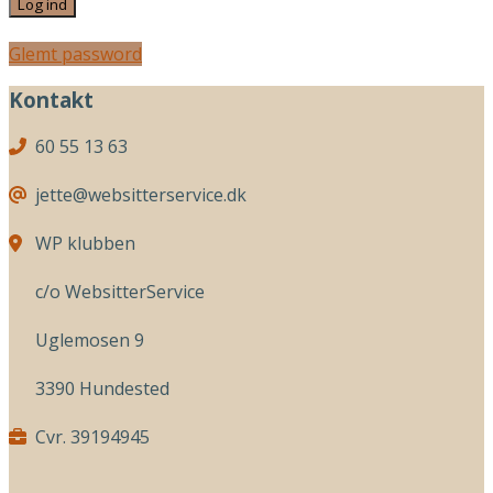
Glemt password
Kontakt
60 55 13 63
jette@websitterservice.dk
WP klubben
c/o WebsitterService
Uglemosen 9
3390 Hundested
Cvr. 39194945