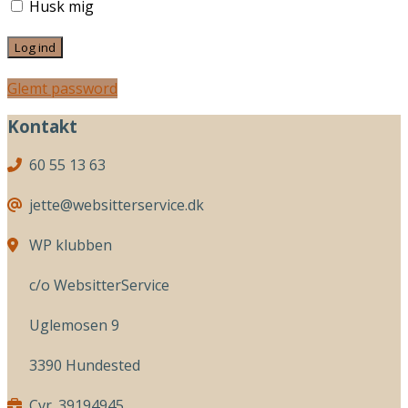
Husk mig
Glemt password
Kontakt
60 55 13 63
jette@websitterservice.dk
WP klubben
c/o WebsitterService
Uglemosen 9
3390 Hundested
Cvr. 39194945