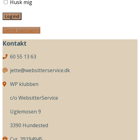
Husk mig
Glemt password
Kontakt
60 55 13 63
jette@websitterservice.dk
WP klubben
c/o WebsitterService
Uglemosen 9
3390 Hundested
Cvr. 39194945