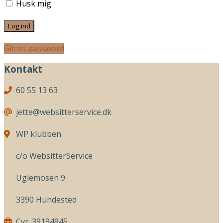
Husk mig
Glemt password
Kontakt
60 55 13 63
jette@websitterservice.dk
WP klubben
c/o WebsitterService
Uglemosen 9
3390 Hundested
Cvr. 39194945