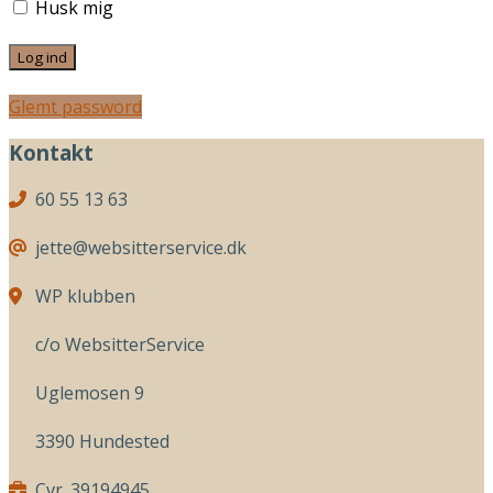
Husk mig
Glemt password
Kontakt
60 55 13 63
jette@websitterservice.dk
WP klubben
c/o WebsitterService
Uglemosen 9
3390 Hundested
Cvr. 39194945