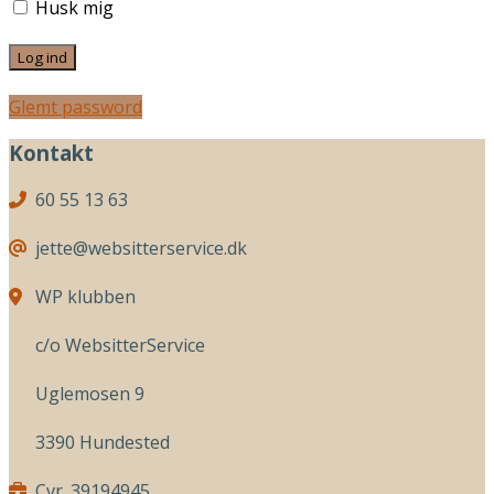
Husk mig
Glemt password
Kontakt
60 55 13 63
jette@websitterservice.dk
WP klubben
c/o WebsitterService
Uglemosen 9
3390 Hundested
Cvr. 39194945