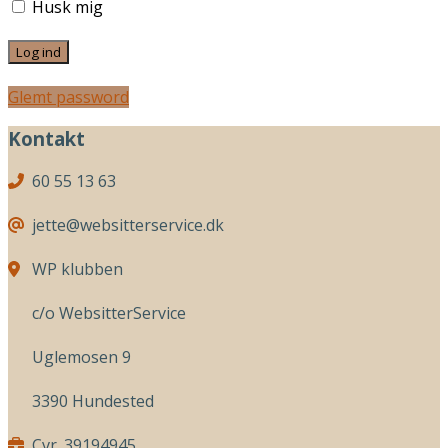
Husk mig
Glemt password
Kontakt
60 55 13 63
jette@websitterservice.dk
WP klubben
c/o WebsitterService
Uglemosen 9
3390 Hundested
Cvr. 39194945