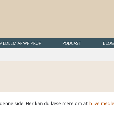
 MEDLEM AF WP PROF
PODCAST
BLOG
på denne side. Her kan du læse mere om at
blive medl