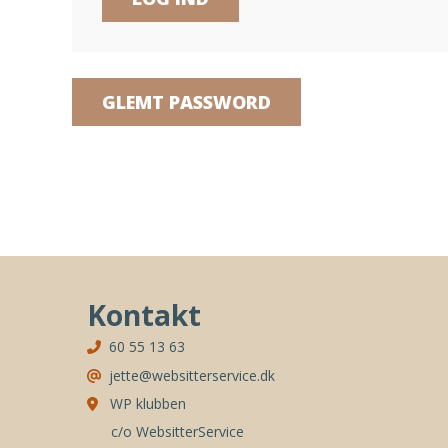
GLEMT PASSWORD
Kontakt
60 55 13 63
jette@websitterservice.dk
WP klubben
c/o WebsitterService