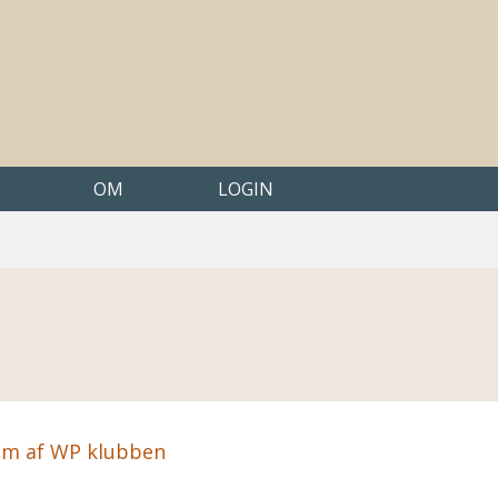
OM
LOGIN
em af WP klubben