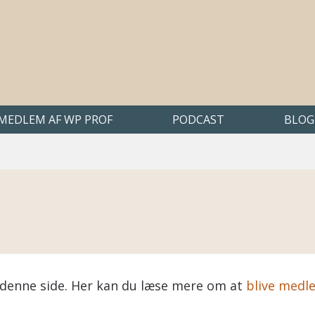
 MEDLEM AF WP PROF
PODCAST
BLOG
på denne side. Her kan du læse mere om at
blive medl