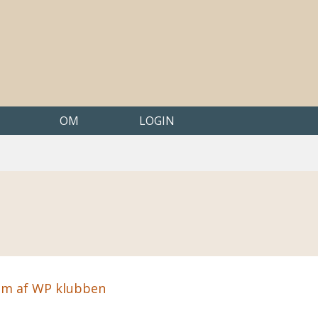
OM
LOGIN
em af WP klubben