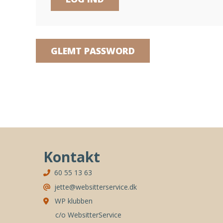
GLEMT PASSWORD
Kontakt
60 55 13 63
jette@websitterservice.dk
WP klubben
c/o WebsitterService