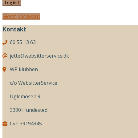
Glemt password
Kontakt
60 55 13 63
jette@websitterservice.dk
WP klubben
c/o WebsitterService
Uglemosen 9
3390 Hundested
Cvr. 39194945