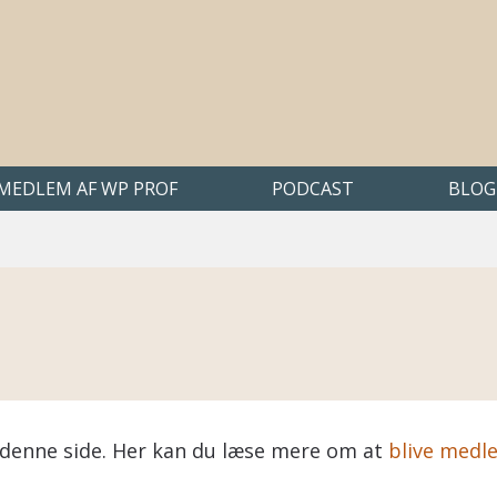
 MEDLEM AF WP PROF
PODCAST
BLOG
på denne side. Her kan du læse mere om at
blive medl