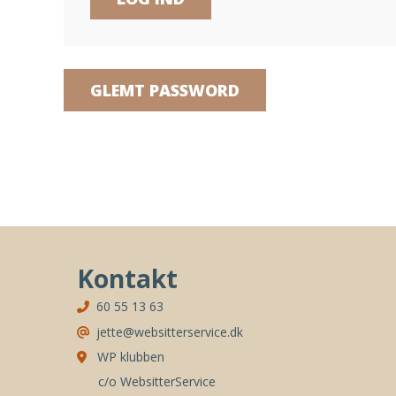
GLEMT PASSWORD
Kontakt
60 55 13 63
jette@websitterservice.dk
WP klubben
c/o WebsitterService