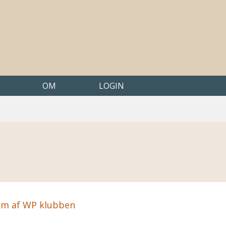
OM
LOGIN
em af WP klubben