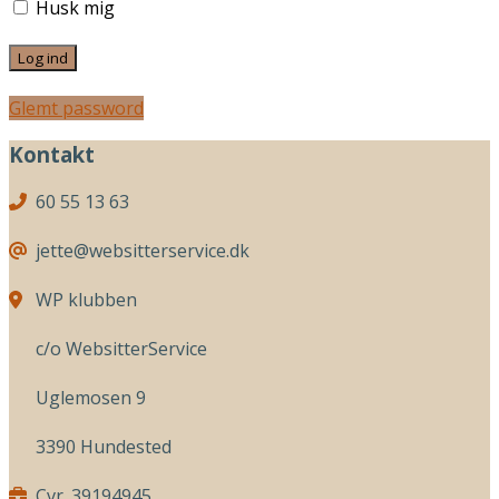
Husk mig
Glemt password
Kontakt
60 55 13 63
jette@websitterservice.dk
WP klubben
c/o WebsitterService
Uglemosen 9
3390 Hundested
Cvr. 39194945